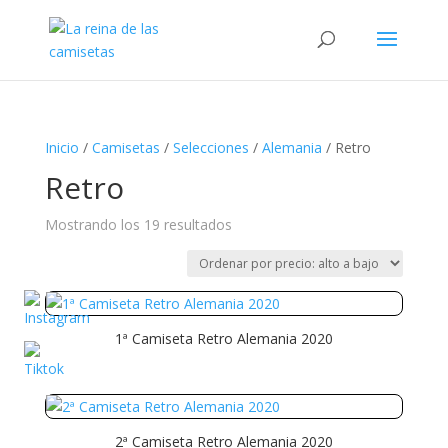
Búsqueda
de
productos
Inicio
/
Camisetas
/
Selecciones
/
Alemania
/ Retro
Retro
Ordenado
Mostrando los 19 resultados
por
precio:
alto
a
1ª Camiseta Retro Alemania 2020
bajo
2ª Camiseta Retro Alemania 2020