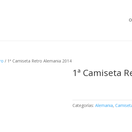
Búsqueda
de
productos
O
ro
/ 1ª Camiseta Retro Alemania 2014
1ª Camiseta R
Categorías:
Alemania
,
Camiset