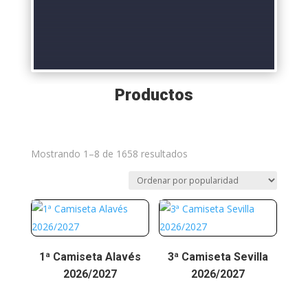
Productos
Ordenado
Mostrando 1–8 de 1658 resultados
por
puntuación
media
1ª Camiseta Alavés
3ª Camiseta Sevilla
2026/2027
2026/2027