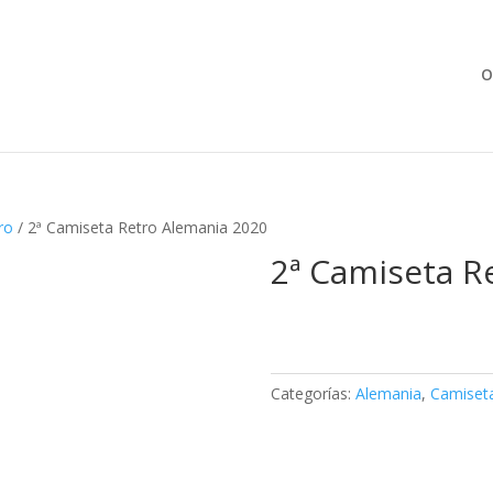
Búsqueda
de
productos
O
ro
/ 2ª Camiseta Retro Alemania 2020
2ª Camiseta R
Categorías:
Alemania
,
Camiset