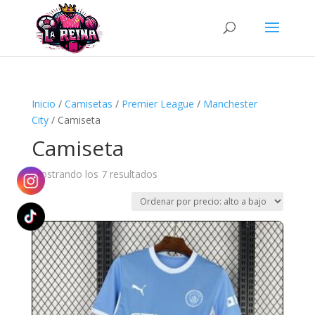
Búsqueda
de
productos
Inicio
/
Camisetas
/
Premier League
/
Manchester
City
/ Camiseta
Camiseta
Ordenado
Mostrando los 7 resultados
por
precio:
alto
a
bajo