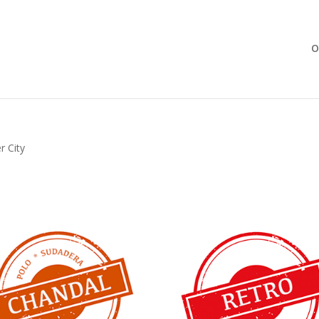
Búsqueda
de
productos
O
r City