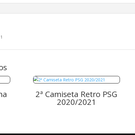
91
os
na
2ª Camiseta Retro PSG
2020/2021