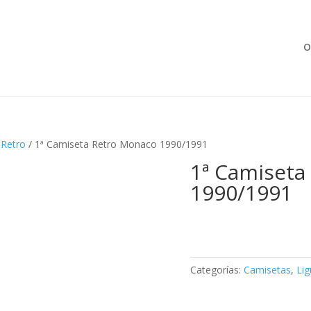
Búsqueda
de
productos
O
/
Retro
/ 1ª Camiseta Retro Monaco 1990/1991
1ª Camiseta
1990/1991
Categorías:
Camisetas
,
Lig