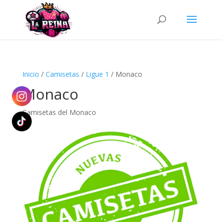
Búsqueda
de
productos
Inicio
/
Camisetas
/
Ligue 1
/ Monaco
Monaco
Camisetas del Monaco