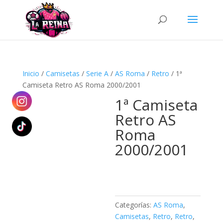
Búsqueda
de
productos
Inicio
/
Camisetas
/
Serie A
/
AS Roma
/
Retro
/ 1ª
Camiseta Retro AS Roma 2000/2001
1ª Camiseta
Retro AS
Roma
2000/2001
Categorías:
AS Roma
,
Camisetas
,
Retro
,
Retro
,