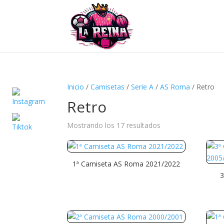
Inicio
/
Camisetas
/
Serie A
/
AS Roma
/ Retro
Retro
Ordenado
Mostrando los 17 resultados
por
precio:
alto
1ª Camiseta AS Roma 2021/2022
a
3
bajo