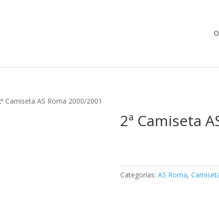
Búsqueda
de
productos
O
2ª Camiseta AS Roma 2000/2001
2ª Camiseta 
Categorías:
AS Roma
,
Camiset