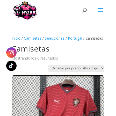
Búsqueda
de
productos
Inicio
/
Camisetas
/
Selecciones
/
Portugal
/ Camisetas
Camisetas
Ordenado
Mostrando los 6 resultados
por
precio:
alto
a
bajo