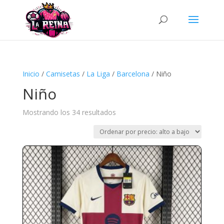
Búsqueda
de
productos
Inicio
/
Camisetas
/
La Liga
/
Barcelona
/ Niño
Niño
Ordenado
Mostrando los 34 resultados
por
precio:
alto
a
bajo