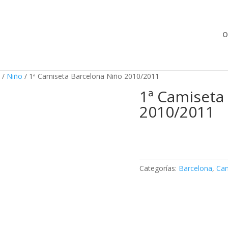
Búsqueda
de
productos
O
/
Niño
/ 1ª Camiseta Barcelona Niño 2010/2011
1ª Camiseta
2010/2011
Categorías:
Barcelona
,
Cam