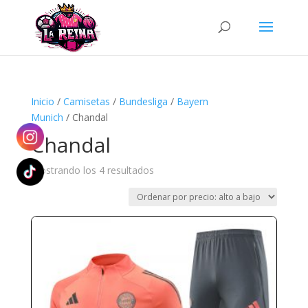
Búsqueda
de
productos
Inicio
/
Camisetas
/
Bundesliga
/
Bayern
Munich
/ Chandal
Chandal
Ordenado
Mostrando los 4 resultados
por
precio:
alto
a
bajo