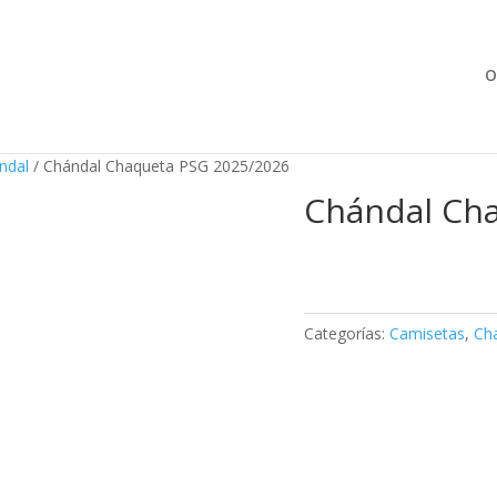
Búsqueda
de
productos
O
ndal
/ Chándal Chaqueta PSG 2025/2026
Chándal Ch
Categorías:
Camisetas
,
Ch