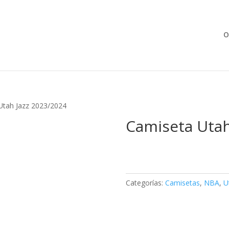
Búsqueda
de
productos
O
Utah Jazz 2023/2024
Camiseta Utah
Categorías:
Camisetas
,
NBA
,
U