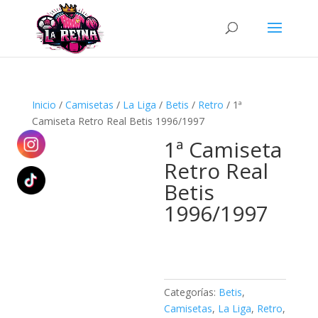
Búsqueda
de
productos
Inicio
/
Camisetas
/
La Liga
/
Betis
/
Retro
/ 1ª
Camiseta Retro Real Betis 1996/1997
1ª Camiseta
Retro Real
Betis
1996/1997
Categorías:
Betis
,
Camisetas
,
La Liga
,
Retro
,