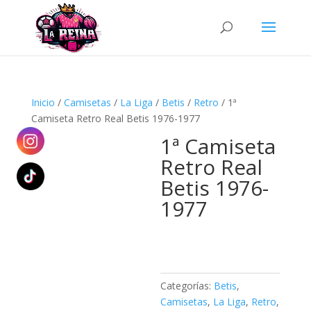
Búsqueda
de
productos
Inicio
/
Camisetas
/
La Liga
/
Betis
/
Retro
/ 1ª
Camiseta Retro Real Betis 1976-1977
1ª Camiseta
Retro Real
Betis 1976-
1977
Categorías:
Betis
,
Camisetas
,
La Liga
,
Retro
,