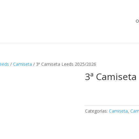
Búsqueda
de
productos
O
eeds
/
Camiseta
/ 3ª Camiseta Leeds 2025/2026
3ª Camiseta
Categorías:
Camiseta
,
Cam