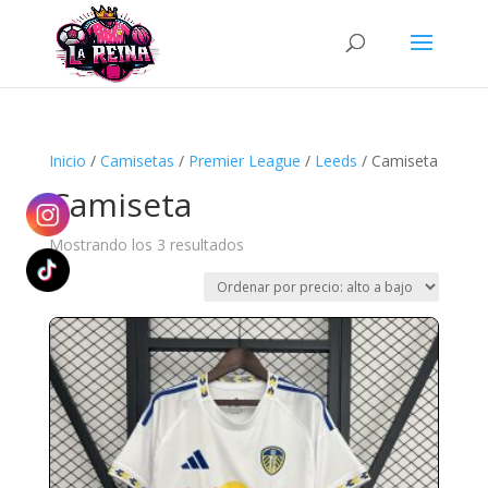
Búsqueda
de
productos
Inicio
/
Camisetas
/
Premier League
/
Leeds
/ Camiseta
Camiseta
Ordenado
Mostrando los 3 resultados
por
precio:
alto
a
bajo