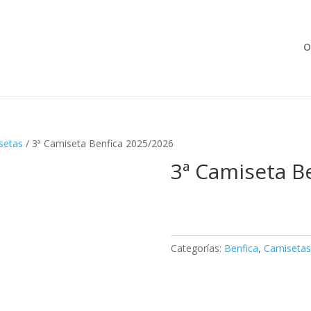
Búsqueda
de
productos
O
setas
/ 3ª Camiseta Benfica 2025/2026
3ª Camiseta B
Categorías:
Benfica
,
Camisetas