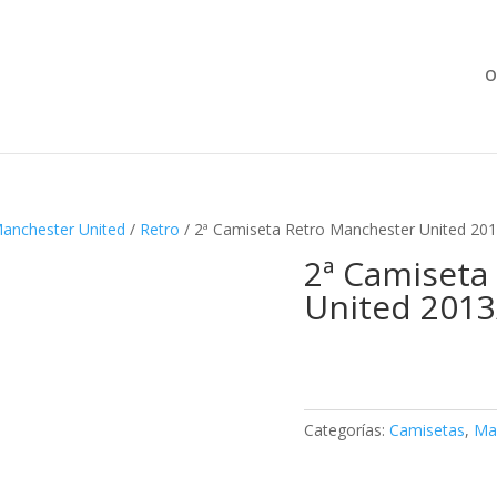
Búsqueda
de
productos
O
anchester United
/
Retro
/ 2ª Camiseta Retro Manchester United 20
2ª Camiseta
United 2013
Categorías:
Camisetas
,
Ma