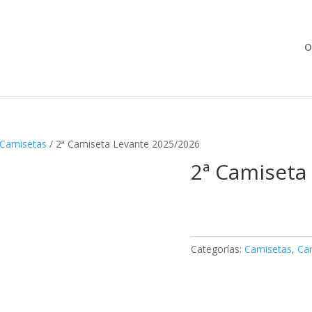
Búsqueda
de
productos
O
Camisetas
/ 2ª Camiseta Levante 2025/2026
2ª Camiseta
Categorías:
Camisetas
,
Ca