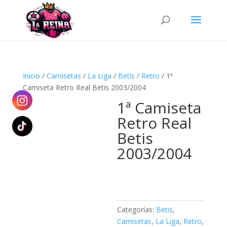
Búsqueda
de
productos
Inicio
/
Camisetas
/
La Liga
/
Betis
/
Retro
/ 1ª
Camiseta Retro Real Betis 2003/2004
1ª Camiseta
Retro Real
Betis
2003/2004
Categorías:
Betis
,
Camisetas
,
La Liga
,
Retro
,