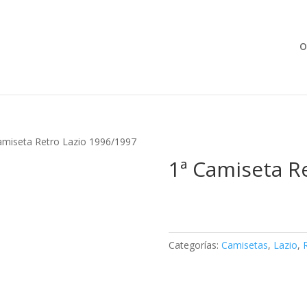
Búsqueda
de
productos
O
amiseta Retro Lazio 1996/1997
1ª Camiseta R
Categorías:
Camisetas
,
Lazio
,