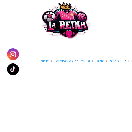
Inicio
/
Camisetas
/
Serie A
/
Lazio
/
Retro
/ 1ª C