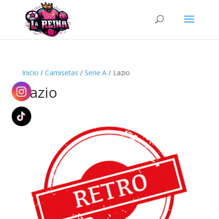
Búsqueda
de
productos
Inicio
/
Camisetas
/
Serie A
/ Lazio
Lazio