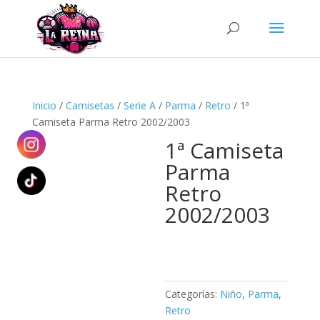
Búsqueda
de
productos
Inicio
/
Camisetas
/
Serie A
/
Parma
/
Retro
/ 1ª
Camiseta Parma Retro 2002/2003
1ª Camiseta
Parma
Retro
2002/2003
Categorías:
Niño
,
Parma
,
Retro