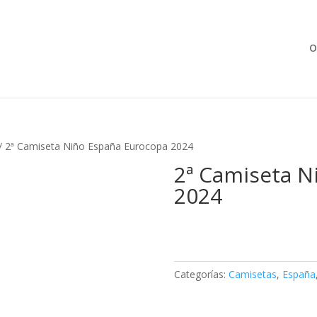
Búsqueda
de
productos
O
/ 2ª Camiseta Niño España Eurocopa 2024
2ª Camiseta N
2024
Categorías:
Camisetas
,
España