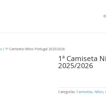
Búsqueda
de
productos
O
os
/ 1ª Camiseta Niños Portugal 2025/2026
1ª Camiseta N
2025/2026
Categorías:
Camisetas
,
Niños
,