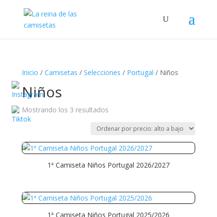
Búsqueda
de
productos
Inicio
/
Camisetas
/
Selecciones
/
Portugal
/ Niños
Niños
Ordenado
Mostrando los 3 resultados
por
precio:
alto
a
1ª Camiseta Niños Portugal 2026/2027
bajo
1ª Camiseta Niños Portugal 2025/2026