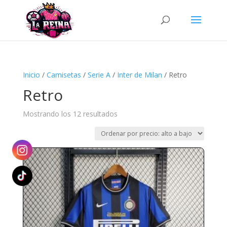
Búsqueda
de
productos
Inicio
/
Camisetas
/
Serie A
/
Inter de Milan
/ Retro
Retro
Ordenado
Mostrando los 12 resultados
por
precio:
alto
a
bajo