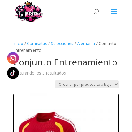
Búsqueda
de
productos
Inicio
/
Camisetas
/
Selecciones
/
Alemania
/ Conjunto
Entrenamiento
Conjunto Entrenamiento
Ordenado
Mostrando los 3 resultados
por
precio:
alto
a
bajo