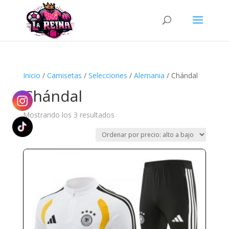
Búsqueda
de
productos
Inicio
/
Camisetas
/
Selecciones
/
Alemania
/ Chándal
Chándal
Ordenado
Mostrando los 3 resultados
por
precio:
alto
a
bajo