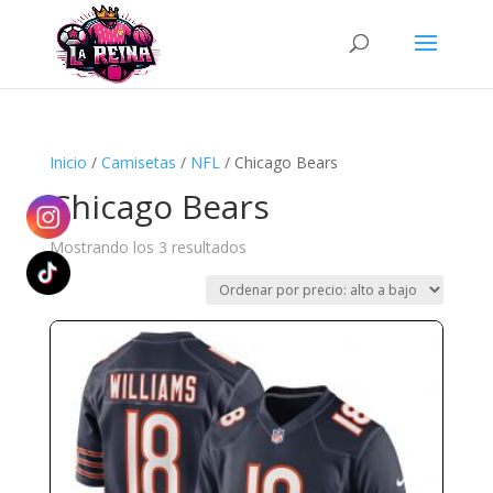
Búsqueda
de
productos
Inicio
/
Camisetas
/
NFL
/ Chicago Bears
Chicago Bears
Ordenado
Mostrando los 3 resultados
por
precio:
alto
a
bajo