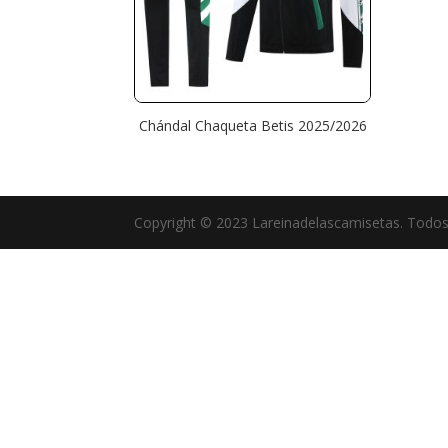
Chándal Chaqueta Betis 2025/2026
Copyright © 2023 Lareinadelascamisetas. Todos