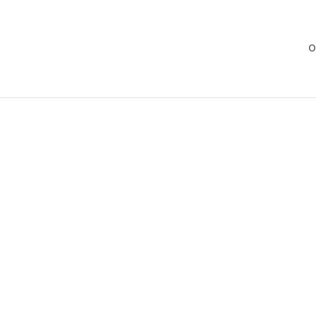
Búsqueda
de
productos
O