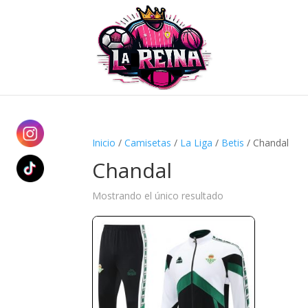
Inicio
/
Camisetas
/
La Liga
/
Betis
/ Chandal
Chandal
Mostrando el único resultado