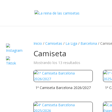
Inicio
/
Camisetas
/
La Liga
/
Barcelona
/ Camise
Camiseta
Ordenado
Mostrando los 13 resultados
por
precio:
alto
a
1ª Camiseta Barcelona 2026/2027
1ª 
bajo