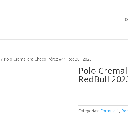
Búsqueda
de
productos
O
/ Polo Cremallera Checo Pérez #11 RedBull 2023
Polo Cremal
RedBull 202
Categorías:
Formula 1
,
Red