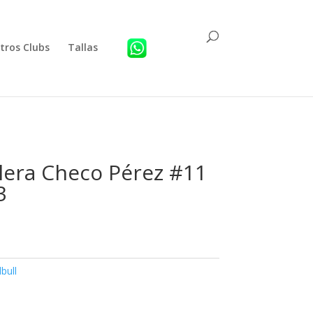
tros Clubs
Tallas
lera Checo Pérez #11
3
bull