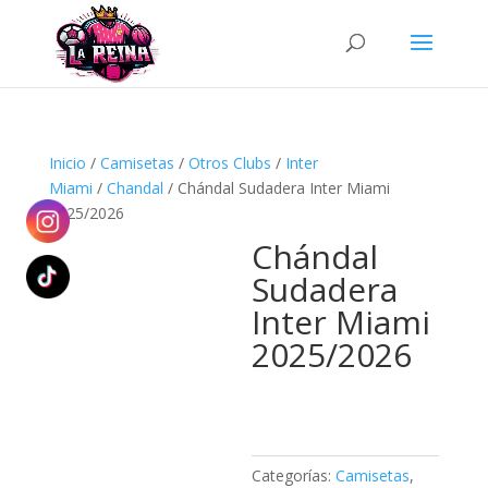
Búsqueda
de
productos
Inicio
/
Camisetas
/
Otros Clubs
/
Inter
Miami
/
Chandal
/ Chándal Sudadera Inter Miami
2025/2026
Chándal
Sudadera
Inter Miami
2025/2026
Categorías:
Camisetas
,