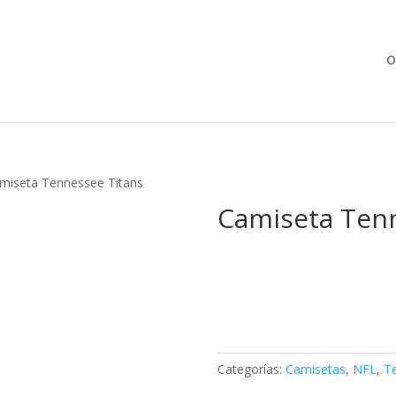
Búsqueda
de
productos
O
miseta Tennessee Titans
Camiseta Tenn
Categorías:
Camisetas
,
NFL
,
Te