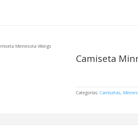
Búsqueda
de
productos
miseta Minnesota Vikings
Camiseta Minn
Categorías:
Camisetas
,
Minneso