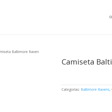
Búsqueda
de
productos
O
miseta Baltimore Raven
Camiseta Balt
Categorías:
Baltimore Ravens
,