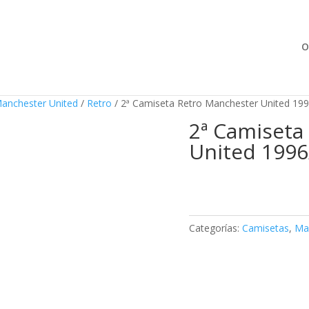
Búsqueda
de
productos
O
anchester United
/
Retro
/ 2ª Camiseta Retro Manchester United 19
2ª Camiseta
United 1996
Categorías:
Camisetas
,
Ma