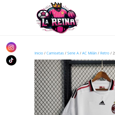
Inicio
/
Camisetas
/
Serie A
/
AC Milán
/
Retro
/ 2