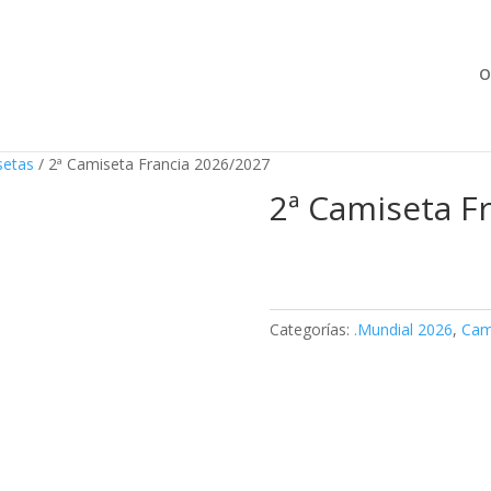
Búsqueda
de
productos
O
setas
/ 2ª Camiseta Francia 2026/2027
2ª Camiseta F
Categorías:
.Mundial 2026
,
Cam