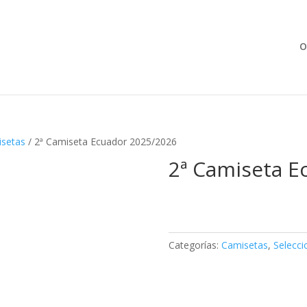
Búsqueda
de
productos
O
setas
/ 2ª Camiseta Ecuador 2025/2026
2ª Camiseta E
Categorías:
Camisetas
,
Selecci