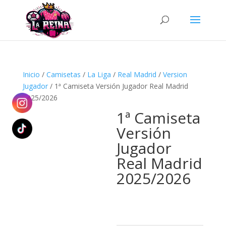
Búsqueda
de
productos
Inicio
/
Camisetas
/
La Liga
/
Real Madrid
/
Version
Jugador
/ 1ª Camiseta Versión Jugador Real Madrid
2025/2026
1ª Camiseta
Versión
Jugador
Real Madrid
2025/2026