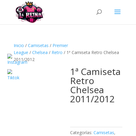
Búsqueda
de
productos
Inicio
/
Camisetas
/
Premier
League
/
Chelsea
/
Retro
/ 1ª Camiseta Retro Chelsea
2011/2012
1ª Camiseta
Retro
Chelsea
2011/2012
Categorías:
Camisetas
,