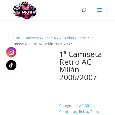
Búsqueda
de
productos
Inicio
/
Camisetas
/
Serie A
/
AC Milán
/
Retro
/ 1ª
Camiseta Retro AC Milán 2006/2007
1ª Camiseta
Retro AC
Milán
2006/2007
Categorías:
AC Milán
,
Camisetas
,
Retro
,
Retro
,