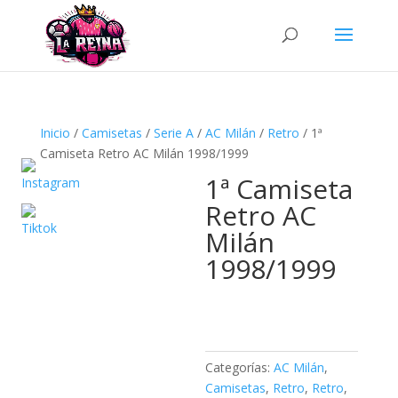
Búsqueda
de
productos
Inicio
/
Camisetas
/
Serie A
/
AC Milán
/
Retro
/ 1ª
Camiseta Retro AC Milán 1998/1999
1ª Camiseta
Retro AC
Milán
1998/1999
Categorías:
AC Milán
,
Camisetas
,
Retro
,
Retro
,